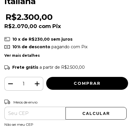
Italiana
R$2.300,00
R$2.070,00
com
Pix
10
x de
R$230,00
sem juros
10% de desconto
pagando com Pix
Ver mais detalhes
Frete grátis
a partir de
R$2.500,00
ALTERAR CEP
Entregas para o CEP:
Meios de envio
CALCULAR
Não sei meu CEP