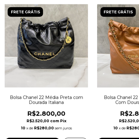
FRETE GRÁTIS
FRETE GRÁTIS
Bolsa Chanel 22 Média Preta com
Bolsa Chanel 22
Dourada Italiana
Com Dourad
R$2.800,00
R$2.8
R$2.520,00
com
Pix
R$2.520,
10
x de
R$280,00
sem juros
10
x de
R$280