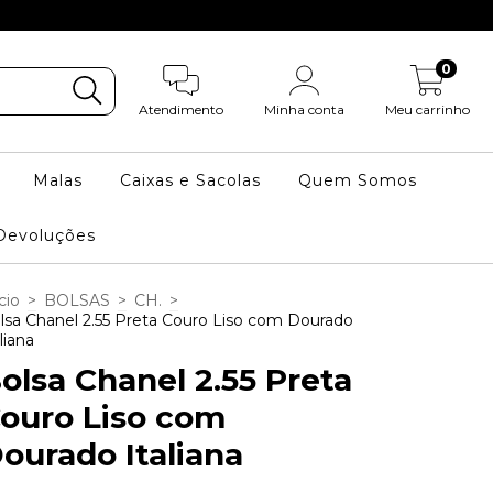
0
Atendimento
Minha conta
Meu carrinho
Malas
Caixas e Sacolas
Quem Somos
Devoluções
cio
>
BOLSAS
>
CH.
>
lsa Chanel 2.55 Preta Couro Liso com Dourado
liana
olsa Chanel 2.55 Preta
ouro Liso com
ourado Italiana