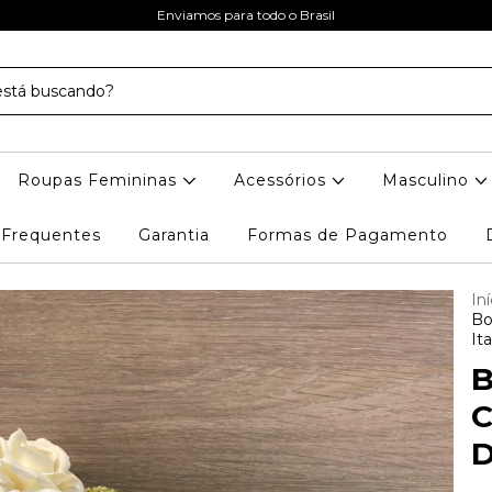
Enviamos para todo o Brasil
Roupas Femininas
Acessórios
Masculino
 Frequentes
Garantia
Formas de Pagamento
Iní
Bo
Ita
B
C
D