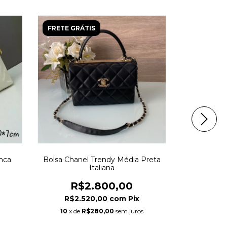
FRETE GRÁTIS
FRETE GRÁ
nca
Bolsa Chanel Trendy Média Preta
Bolsa Chan
Italiana
Com D
R$2.800,00
R$
R$2.520,00
com
Pix
R$2.
10
x de
R$280,00
sem juros
10
x de