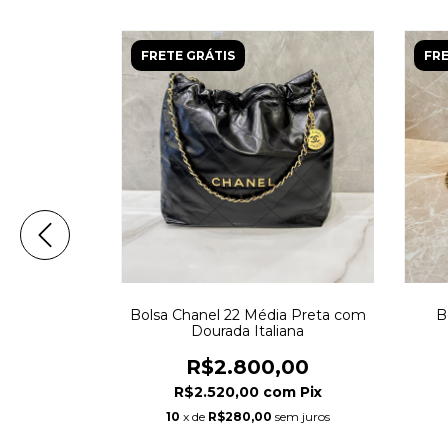
FRETE GRÁTIS
FRE
ena Preta
Bolsa Chanel 22 Média Preta com
B
Dourada Italiana
,00
R$2.800,00
om
Pix
R$2.520,00
com
Pix
em juros
10
x de
R$280,00
sem juros