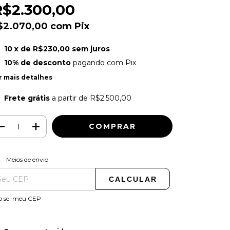
R$2.300,00
$2.070,00
com
Pix
10
x de
R$230,00
sem juros
10% de desconto
pagando com Pix
r mais detalhes
Frete grátis
a partir de
R$2.500,00
ALTERAR CEP
regas para o CEP:
Meios de envio
CALCULAR
o sei meu CEP