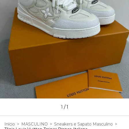
1
/
1
Início
>
MASCULINO
>
Sneakers e Sapato Masculino
>