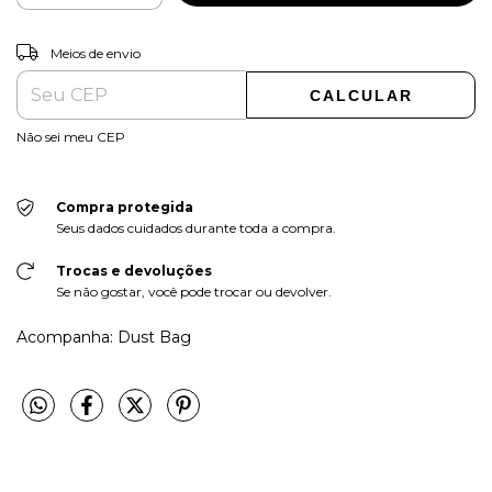
ALTERAR CEP
Entregas para o CEP:
Meios de envio
CALCULAR
Não sei meu CEP
Compra protegida
Seus dados cuidados durante toda a compra.
Trocas e devoluções
Se não gostar, você pode trocar ou devolver.
Acompanha: Dust Bag