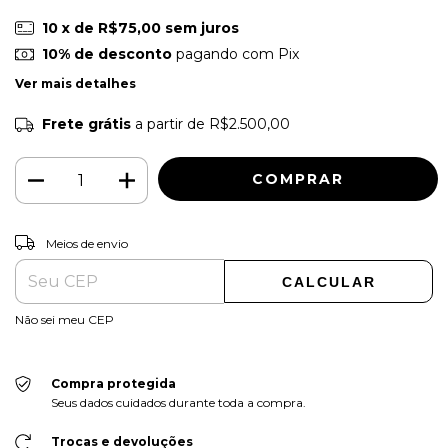
10
x de
R$75,00
sem juros
10% de desconto
pagando com Pix
Ver mais detalhes
Frete grátis
a partir de
R$2.500,00
ALTERAR CEP
Entregas para o CEP:
Meios de envio
CALCULAR
Não sei meu CEP
Compra protegida
Seus dados cuidados durante toda a compra.
Trocas e devoluções