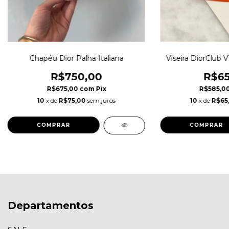
Chapéu Dior Palha Italiana
Viseira DiorClub V
R$750,00
R$65
R$675,00
com
Pix
R$585,0
10
x de
R$75,00
sem juros
10
x de
R$65
Departamentos