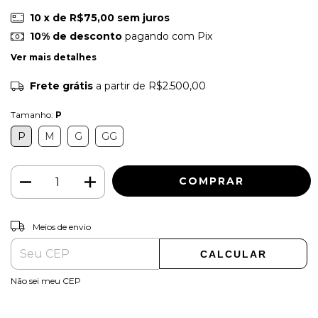
10
x de
R$75,00
sem juros
10% de desconto
pagando com Pix
Ver mais detalhes
Frete grátis
a partir de
R$2.500,00
Tamanho:
P
P
M
G
GG
ALTERAR CEP
Entregas para o CEP:
Meios de envio
CALCULAR
Não sei meu CEP