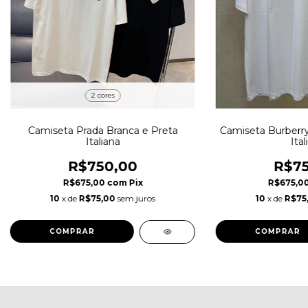
2 cores
Camiseta Prada Branca e Preta
Camiseta Burberry
Italiana
Ital
R$750,00
R$75
R$675,00
com
Pix
R$675,0
10
x de
R$75,00
sem juros
10
x de
R$75
COMPRAR
COMPRAR